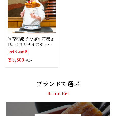
照寿司流 うなぎの蒲焼き
1尾 オリジナルステッカ
ー付きセット
おすすめ商品
￥3,500
税込
ブランドで選ぶ
Brand Eel