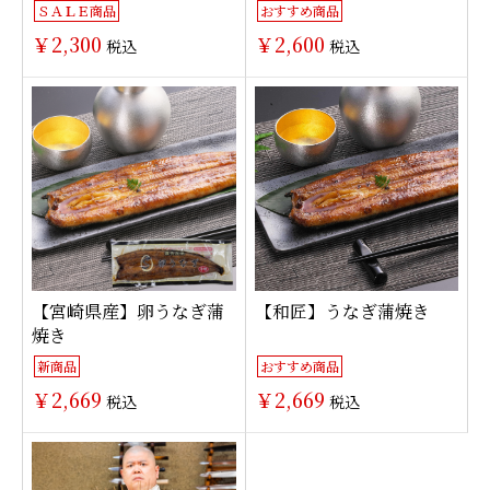
ＳＡＬＥ商品
おすすめ商品
￥2,300
￥2,600
税込
税込
【宮崎県産】卵うなぎ蒲
【和匠】うなぎ蒲焼き
焼き
新商品
おすすめ商品
￥2,669
￥2,669
税込
税込