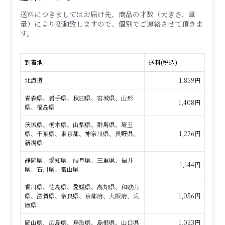
送料につきましてはお届け先、商品の才数（大きさ、重
量）により変動致しますので、個別でご連絡させて頂きま
す。
到着地
送料(税込)
北海道
1,859円
青森県、岩手県、秋田県、宮城県、山形
1,408円
県、福島県
茨城県、栃木県、山梨県、群馬県、埼玉
県、千葉県、東京都、神奈川県、長野県、
1,276円
新潟県
静岡県、愛知県、岐阜県、三重県、福井
1,144円
県、石川県、富山県
香川県、徳島県、愛媛県、高知県、和歌山
県、滋賀県、奈良県、京都府、大阪府、兵
1,056円
庫県
岡山県、広島県、鳥取県、島根県、山口県
1,023円