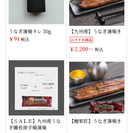
うなぎ蒲焼タレ 50g
【九州産】うなぎ蒲焼き
￥91
税込
おすすめ商品
￥2,200～
税込
【ＳＡＬＥ】九州産うな
【鯉家匠】うなぎ蒲焼き
ぎ備長炭手焼蒲焼